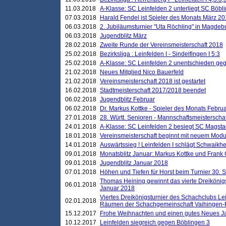
11.03.2018
A-Klasse: SC Leinfelden 2 unterliegt SC Böbli
07.03.2018
Harald Fendel ist Spieler des Monats März 2
06.03.2018
2. Jubiläumsturnier "Uta Röchling" in Magdebu
06.03.2018
Jugendblitz März
28.02.2018
Zweite Runde der Vereinsmeisterschaft 2018
25.02.2018
Bezirksliga : Leinfelden I - Sindelfingen I 5:3
25.02.2018
A-Klasse: SC Leinfelden 2 unentschieden geg
21.02.2018
Neues Mitglied Nico Bauerfeld
21.02.2018
Vereinsmeisterschaft 2018 ist gestartet
16.02.2018
Stadtmeisterschaft 2017/2018 beendet
06.02.2018
Jugendblitz Februar
06.02.2018
Dr. Markus Kottke - Spieler des Monats Febru
27.01.2018
28. Württ. Senioren - Mannschaftsmeisterscha
24.01.2018
A-Klasse: SC Leinfelden 2 besiegt SC Magstadt
18.01.2018
Vereinsmeisterschaft beginnt mit neuem Mod
14.01.2018
Auswärtssieg ! Leinfelden I schlägt Schwaikhei
09.01.2018
Monatsblitz Januar: Markus Kottke und Frank
09.01.2018
Jugendblitz Januar 2018
07.01.2018
Höhen und Tiefen für Horst beim Turnier 30. 
Thomas Heining gewinnt das vierte Dreikönigs
06.01.2018
Januar 2018
Viertes Dreikönigsturnier des Schachclubs Le
02.01.2018
Räumen der Schachgemeinschaft Vaihingen-
15.12.2017
Frohe Weihnachten und einen gutes Neues J
10.12.2017
Leinfelden siegreich gegen Böblingen 3