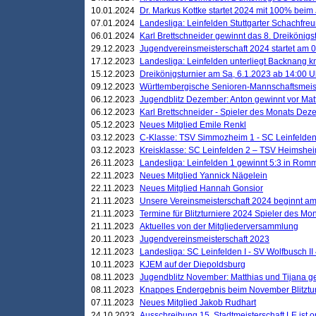
10.01.2024
Dr. Markus Kottke startet 2024 mit 100% beim 
07.01.2024
Landesliga: Leinfelden Stuttgarter Schachfreun
06.01.2024
Karl Brettschneider gewinnt das 8. Dreikönigs
29.12.2023
Jugendvereinsmeisterschaft 2024 startet am 0
17.12.2023
Landesliga: Leinfelden unterliegt Backnang kn
15.12.2023
Dreikönigsturnier am Sa, 6.1.2023 ab 14:00 U
09.12.2023
Württembergische Senioren-Mannschaftsmeiste
06.12.2023
Jugendblitz Dezember: Anton gewinnt vor Matt
06.12.2023
Karl Brettschneider - Spieler des Monats De
05.12.2023
Neues Mitglied Emile Renkl
03.12.2023
C-Klasse: TSV Simmozheim 1 - SC Leinfelden
03.12.2023
Kreisklasse: SC Leinfelden 2 – TSV Heimshei
26.11.2023
Landesliga: Leinfelden 1 gewinnt 5:3 in Ro
22.11.2023
Neues Mitglied Yannick Nägelein
22.11.2023
Neues Mitglied Hannah Gonsior
21.11.2023
Unsere Vereinsmeisterschaft 2024 beginnt am
21.11.2023
Termine für Blitzturniere 2024 Spieler des Mon
21.11.2023
Aktuelles von der Mitgliederversammlung
20.11.2023
Jugendvereinsmeisterschaft 2023
12.11.2023
Landesliga: SC Leinfelden I - SV Wolfbusch II 
10.11.2023
KJEM auf der Diepoldsburg
08.11.2023
Jugendblitz November: Matthias und Tijana 
08.11.2023
Knappes Endergebnis beim November Blitztur
07.11.2023
Neues Mitglied Jakob Rudhart
24.10.2023
Ausschreibung 15. Stadtmeisterschaft LE ist o