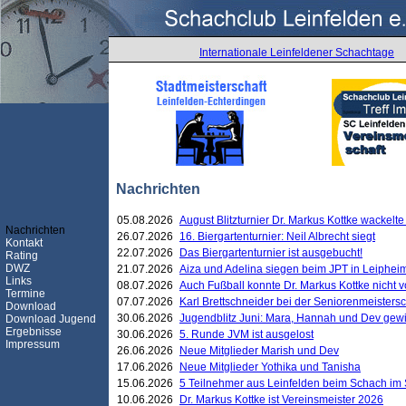
Internationale Leinfeldener Schachtage
Nachrichten
05.08.2026
August Blitzturnier Dr. Markus Kottke wackel
Nachrichten
26.07.2026
16. Biergartenturnier: Neil Albrecht siegt
Kontakt
22.07.2026
Das Biergartenturnier ist ausgebucht!
Rating
DWZ
21.07.2026
Aiza und Adelina siegen beim JPT in Leiphei
Links
08.07.2026
Auch Fußball konnte Dr. Markus Kottke nicht
Termine
07.07.2026
Karl Brettschneider bei der Seniorenmeister
Download
30.06.2026
Jugendblitz Juni: Mara, Hannah und Dev gew
Download Jugend
Ergebnisse
30.06.2026
5. Runde JVM ist ausgelost
Impressum
26.06.2026
Neue Mitglieder Marish und Dev
17.06.2026
Neue Mitglieder Yothika und Tanisha
15.06.2026
5 Teilnehmer aus Leinfelden beim Schach im 
10.06.2026
Dr. Markus Kottke ist Vereinsmeister 2026