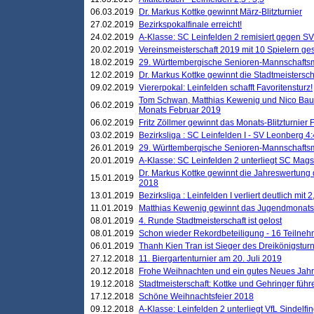
06.03.2019
Dr. Markus Kottke gewinnt März-Blitzturnier
27.02.2019
Bezirkspokalfinale erreicht!
24.02.2019
A-Klasse: SC Leinfelden 2 remisiert gegen SV
20.02.2019
Vereinsmeisterschaft 2019 mit 10 Spielern ges
18.02.2019
29. Württembergische Senioren-Mannschaftsm
12.02.2019
Dr. Markus Kottke gewinnt die Stadtmeistersc
09.02.2019
Viererpokal: Leinfelden schafft Favoritensturz!
Tom Schwan, Matthias Kewenig und Nico Baue
06.02.2019
Monats Februar 2019
06.02.2019
Fritz Zöllmer gewinnt das Monats-Blitzturnier 
03.02.2019
Bezirksliga : SC Leinfelden I - SV Leonberg 4:
26.01.2019
29. Württembergische Senioren-Mannschaftsm
20.01.2019
A-Klasse: SC Leinfelden 2 unterliegt SC Magst
Dr. Markus Kottke gewinnt die Jahreswertung d
15.01.2019
2018
13.01.2019
Bezirksliga : Leinfelden I verliert deutlich mit 
11.01.2019
Matthias Kewenig gewinnt das Jugendmonatsbl
08.01.2019
4. Runde Stadtmeisterschaft ist gelost
08.01.2019
Schon wieder Rekordbeteiligung - 16 Teilneh
06.01.2019
Thanh Kien Tran ist Sieger des Dreikönigstur
27.12.2018
11. Biergartenturnier am 20. Juli 2019
20.12.2018
Frohe Weihnachten und ein gutes Neues Jah
19.12.2018
Stadtmeisterschaft: Kottke und Gehringer führ
17.12.2018
Schöne Weihnachtsfeier 2018
09.12.2018
A-Klasse: Leinfelden 2 unterliegt VfL Sindelfin