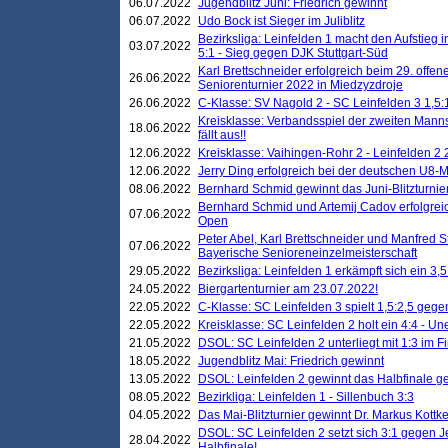
06.07.2022
Jugendblitz Juni: Friedrich gewinnt
06.07.2022
Udo Bock ist Sieger im Juliblitz
Bezirksliga: Leinfelden 1 macht den Aufstieg i
03.07.2022
5:1 - Sieg gegen DJK Stuttgart-Süd
Karl Brettschneider erfolgreich beim 29. off
26.06.2022
Seniorenturnier 2022 in Miedzyzdroje
26.06.2022
C-Klasse: SV Nagold 2 - SC Leinfelden 3 1,5:
Kreisklasse: Verbandsspiel der zweiten Manns
18.06.2022
fällt aus!!
12.06.2022
Kreisklasse: Vaihingen-Rohr 2 - Leinfelden 2 
12.06.2022
Jerry Ding erfolgreich bei der deutschen U8-M
08.06.2022
Bernhard Schmid gewinnt das Juni-Blitzturnie
Bernhard Schmid und Artemij Cadov erfolgreic
07.06.2022
Open
Peter Abel, Karl Brettschneider und Manfred St
07.06.2022
Bayerische Senioreneinzelmeisterschaft
29.05.2022
Bezirksliga: Leinfelden 1 erkämpft sich ein 3,
24.05.2022
Biergartenturnier am 23.07.2022!
22.05.2022
C-Klasse: SC Leinfelden 3 spielt 1,5:2,5 geg
22.05.2022
Kreisklasse: SC Leinfelden 2 holt ein 4:4 - 
21.05.2022
DSOL: SC Leinfelden 2 unterliegt mit 1:3 im F
18.05.2022
Jugendblitz Mai: Friedrich gewinnt
13.05.2022
DSOL: Leinfelden 2 gewinnt das Halbfinale geg
08.05.2022
Bezirkliga: Leinfelden 1 - Sillenbuch 3:3
04.05.2022
Das Mai-Blitzturnier gewinnt Dr. Markus Kottk
DSOL: SC Leinfelden 2 setzt sich 3:1 gegen J
28.04.2022
Halbfinale!