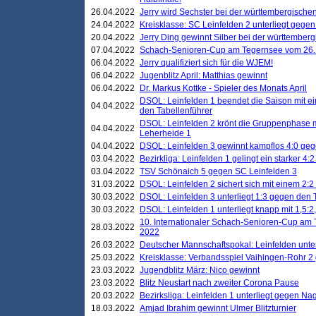
26.04.2022
Jerry wird Sechster bei der württembergische
24.04.2022
Kreisklasse: SC Leinfelden 2 unterliegt gege
20.04.2022
Jerry Ding gewinnt Silber bei der württemberg
07.04.2022
Schach-Senioren-Cup am Tegernsee vom 26. M
06.04.2022
Jerry qualifiziert sich für die WJEM!
06.04.2022
Jugenblitz April: Matthias gewinnt
06.04.2022
Dr. Markus Kottke - Spieler des Monats April
DSOL: Leinfelden 1 beendet die Saison mit e
04.04.2022
den Tabellenführer
DSOL: Leinfelden 2 krönt die Gruppenphase m
04.04.2022
Leherheide 1
04.04.2022
DSOL: Leinfelden 3 gewinnt kampflos 4:0 geg
03.04.2022
Bezirkliga: Leinfelden 1 gelingt ein starker 4
03.04.2022
TSV Schönaich 5 gegen SC Leinfelden 3
31.03.2022
DSOL: Leinfelden 2 sichert sich mit einem 2:2 d
30.03.2022
DSOL: Leinfelden 3 unterliegt 1:3 gegen den 
30.03.2022
DSOL: Leinfelden 1 unterliegt knapp mit 1,5
10. Internationaler Schach-Senioren-Cup am T
28.03.2022
2022
26.03.2022
Deutscher Mannschaftspokal: Leinfelden unte
25.03.2022
Kreisklasse: Verbandsspiel Vaihingen-Rohr 2 
23.03.2022
Jugendblitz März: Nico gewinnt
23.03.2022
Blitz Neustart nach zweiter Corona Pause
20.03.2022
Bezirksliga: Leinfelden 1 unterliegt gegen Nag
18.03.2022
Amjad Ibrahim gewinnt Ulmer Blitzturnier