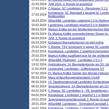
22.03.2024
JVM 2024: 4. Runde ist ausgelost
17.03.2024
C-Klasse: SC Leinfelden 3 - Renningen 3 2:2
Kreisklasse: SC Magstadt 1 besiegt SC Leinfe
17.03.2024
Brettpunkten
16.03.2024
WSenMM: Leinfelden unterliegt 1:3 in Nürting
10.03.2024
Landesliga: Leinfelden gewinnt 5:3 in Waibli
09.03.2024
Markus Kottke bei der Württembergischen Blit
06.03.2024
Dr. Markus Kottke unangefochtener Sieger im M
04.03.2024
JVM: 3. Runde ist ausgelost
04.03.2024
Einladung Biergartenturnier ist jetzt online
25.02.2024
C-Klasse: TSV Schönaich V gegen SC Leinfelde
25.02.2024
Kreisklasse: Leinfelden 2 unterliegt Herrenber
25.02.2024
Markus Kottke qualifiziert sich für die württem
17.02.2024
WSenMM: Pfullingen - Leinfelden 2,5:1,5
13.02.2024
Ankündigung: 14. Biergartenturnier am 20. Ju
11.02.2024
Landesliga: Leinfelden - Zuffenhausen 3:5
07.02.2024
Dr. Markus Kottke Spieler des Monats Februar
06.02.2024
Mara ist Bezirksjugendmeisterin U14W
06.02.2024
15. Stadtmeisterschaft Leinfelden-Echterding
06.02.2024
Vorankündigung: 14. Biergartenturnier am 20
04.02.2024
C-Klasse: SC Leinfelden 3 - VfL Sindelfingen 
04.02.2024
Kreisklasse: Leinfelden 2 gewinnt 5:1 in Böbl
24.01.2024
Jugendvereinsmeisterschaft: 2. Runde ist aus
20.01.2024
WSenMM: Leinfelden - Schmiden/Cannstatt 1,
14.01.2024
Kreisklasse: Leinfelden 2 unterliegt SC Stette