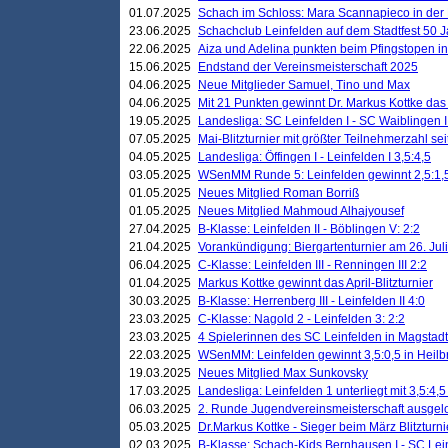
01.07.2025
Schach im Schloss: Mara Scannapieco in der
23.06.2025
Schachclub Leinfelden auf dem Stadtfest 50 
22.06.2025
Aiza und Adelina punkten beim Pfingstopen i
15.06.2025
Endstand der Vereinsmeisterschaft 2025
04.06.2025
Neue Mitglieder Samuel, Tino und Max
04.06.2025
Mit 21 Punkten gewinnt Dr. Markus Kottke das J
19.05.2025
Landesliga: SC Leinfelden I - SC Waiblingen I
07.05.2025
Mai-Blitzturnier mit größter Teilnehmerzahl se
04.05.2025
Landesliga: Öffingen I - Leinfelden I 3,5:4,5
03.05.2025
WSenMM Runde 5: Leinfelden gewinnt 2,5:1,
01.05.2025
Neues Mitglied Roman Borriß
01.05.2025
Neues Mitglied Mahmoud Alhajyousef
27.04.2025
B-Klasse: Leinfelden II - Böblingen V: 2:2
21.04.2025
Vorankündigung: Biergartenturnier am 26. Juli
06.04.2025
C-Klasse: Leinfelden III - Renningen III 2:2
01.04.2025
Markus Kottke gewinnt das April-Blitzturnier
30.03.2025
B-Klasse: Herrenberg III - Leinfelden II 4:0
23.03.2025
C-Klasse: Nagold 2 - Leinfelden 3: 2:2
23.03.2025
4 Spielerinnen des SC Leinfelden in Magstadt
22.03.2025
WSenMM: Leinfelden gewinnt 3,5:0,5 in Heilb
19.03.2025
Neues Mitglied Max Sunkovsky
17.03.2025
Landesliga: Leinfelden 1 unterliegt mit 3,5:4,5
06.03.2025
2. Runde Jugendvereinsmeisterschaft ausgel
05.03.2025
Dr.Markus Kottke - Sieger beim März Blitzturni
02.03.2025
B-Klasse: Schach-Kids Bernhausen I - SC Lein