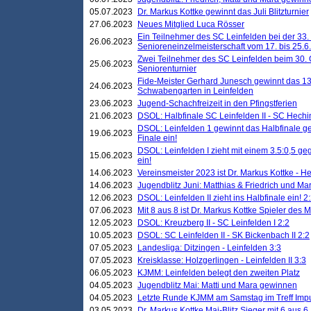
05.07.2023
Dr. Markus Kottke gewinnt das Juli Blitzturnier
27.06.2023
Neues Mitglied Luca Rösser
Ein Teilnehmer des SC Leinfelden bei der 33.
26.06.2023
Senioreneinzelmeisterschaft vom 17. bis 25.
Zwei Teilnehmer des SC Leinfelden beim 30.
25.06.2023
Seniorenturnier
Fide-Meister Gerhard Junesch gewinnt das 1
24.06.2023
Schwabengarten in Leinfelden
23.06.2023
Jugend-Schachfreizeit in den Pfingstferien
21.06.2023
DSOL: Halbfinale SC Leinfelden II - SC Hechi
DSOL: Leinfelden 1 gewinnt das Halbfinale geg
19.06.2023
Finale ein!
DSOL: Leinfelden I zieht mit einem 3.5:0,5 g
15.06.2023
ein!
14.06.2023
Vereinsmeister 2023 ist Dr. Markus Kottke - 
14.06.2023
Jugendblitz Juni: Matthias & Friedrich und M
12.06.2023
DSOL: Leinfelden II zieht ins Halbfinale ein! 2
07.06.2023
Mit 8 aus 8 ist Dr. Markus Kottke Spieler des 
12.05.2023
DSOL: Kreuzberg II - SC Leinfelden I 2:2
10.05.2023
DSOL: SC Leinfelden II - SK Bickenbach II 2:2
07.05.2023
Landesliga: Ditzingen - Leinfelden 3:3
07.05.2023
Kreisklasse: Holzgerlingen - Leinfelden II 3:3
06.05.2023
KJMM: Leinfelden belegt den zweiten Platz
04.05.2023
Jugendblitz Mai: Matti und Mara gewinnen
04.05.2023
Letzte Runde KJMM am Samstag im Treff Imp
03.05.2023
Dr. Markus Kottke Mai-Blitz Sieger mit 6 aus 6