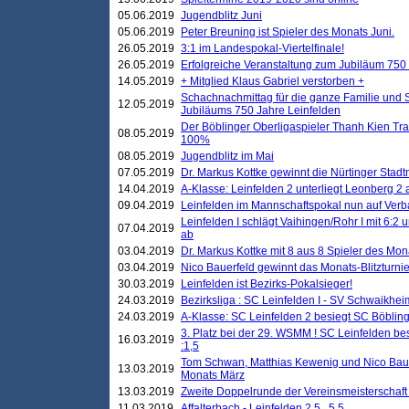
05.06.2019
Jugendblitz Juni
05.06.2019
Peter Breuning ist Spieler des Monats Juni.
26.05.2019
3:1 im Landespokal-Viertelfinale!
26.05.2019
Erfolgreiche Veranstaltung zum Jubiläum 750
14.05.2019
+ Mitglied Klaus Gabriel verstorben +
Schachnachmittag für die ganze Familie und 
12.05.2019
Jubiläums 750 Jahre Leinfelden
Der Böblinger Oberligaspieler Thanh Kien Tran
08.05.2019
100%
08.05.2019
Jugendblitz im Mai
07.05.2019
Dr. Markus Kottke gewinnt die Nürtinger Stadt
14.04.2019
A-Klasse: Leinfelden 2 unterliegt Leonberg 2 a
09.04.2019
Leinfelden im Mannschaftspokal nun auf Ver
Leinfelden I schlägt Vaihingen/Rohr I mit 6:2 
07.04.2019
ab
03.04.2019
Dr. Markus Kottke mit 8 aus 8 Spieler des Mona
03.04.2019
Nico Bauerfeld gewinnt das Monats-Blitzturnier
30.03.2019
Leinfelden ist Bezirks-Pokalsieger!
24.03.2019
Bezirksliga : SC Leinfelden I - SV Schwaikheim
24.03.2019
A-Klasse: SC Leinfelden 2 besiegt SC Böbling
3. Platz bei der 29. WSMM ! SC Leinfelden b
16.03.2019
:1,5
Tom Schwan, Matthias Kewenig und Nico Baue
13.03.2019
Monats März
13.03.2019
Zweite Doppelrunde der Vereinsmeisterschaft i
11.03.2019
Affalterbach - Leinfelden 2,5 . 5,5