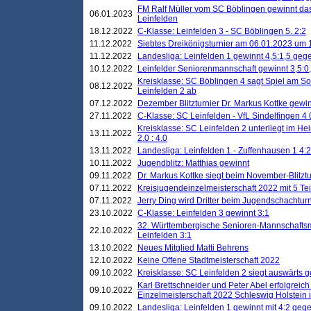
FM Ralf Müller vom SC Böblingen gewinnt das 
06.01.2023
Leinfelden
18.12.2022
C-Klasse: Leinfelden 3 - SC Böblingen 5. 2:2
11.12.2022
Siebtes Dreikönigsturnier am 06.01.2023 um 1
11.12.2022
Landesliga: Leinfelden 1 gewinnt 4,5:1,5 ge
10.12.2022
Leinfelder Seniorenmannschaft gewinnt 3,5:
Kreisklasse: SC Böblingen 4 sagt Spiel am S
08.12.2022
Leinfelden 2 ab
07.12.2022
Dezember Blitzturnier Dr. Markus Kottke gewin
27.11.2022
C-Klasse: SC Leinfelden - VfL Sindelfingen 4 
Kreisklasse: SC Leinfelden 2 unterliegt im H
13.11.2022
2.0 : 4.0
13.11.2022
Landesliga: Leinfelden 1 - Zuffenhausen 1 4:2
10.11.2022
Jugendblitz: Matthias gewinnt
09.11.2022
Dr. Markus Kottke siegt beim November-Blitztu
07.11.2022
Kreisjugendeinzelmeisterschaft 2022 mit 5 T
07.11.2022
Jerry Ding wird Dritter beim Jugendschachturn
23.10.2022
C-Klasse: Leinfelden 3 gewinnt 3:1
32. Württembergische Senioren-Mannschaftsm
22.10.2022
Leinfelden 3:1
13.10.2022
Neues Mitglied Matti Behrens
12.10.2022
Keine Offene Stadtmeisterschaft 2022
09.10.2022
Kreisklasse: SC Leinfelden 2 siegt auswärts g
Karl Brettschneider und Peter Abel erfolgreic
09.10.2022
Einzelmeisterschaft 2022 Schleswig Holstein 
09.10.2022
Landesliga: Leinfelden 1 gewinnt mit 4:2 geg