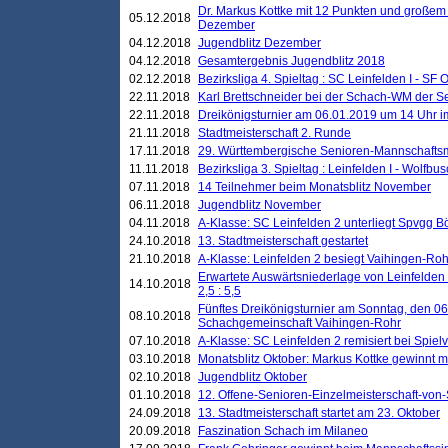
Dr. Markus Kottke mit 12 Punkten und großem
05.12.2018
Dezember
04.12.2018
Jugendblitz Dezember
04.12.2018
Gesamtergebnis Jugendblitz 2018
02.12.2018
Bezirksliga 4. Spieltag : SC Leinfelden I - SF O
22.11.2018
Karl Brettschneider bei der Schach-WM der S
22.11.2018
Dreikönigsturnier am 06.01.2019 um 14 Uhr im 
21.11.2018
Stadtmeisterschaft 2. Runde
17.11.2018
29. Württembergische Senioren-Mannschaftsm
11.11.2018
Bezirksliga 3. Spieltag : Leinfelden I - Wolfbusch
07.11.2018
14 Teilnehmer beim Monatsblitz November
06.11.2018
Jugendblitz November
04.11.2018
A-Klasse: SC Leinfelden 2 unterliegt Spvgg Bö
24.10.2018
13. Stadtmeisterschaft gestartet
21.10.2018
A-Klasse: Leinfelden 2 besiegt Vaihingen-Rohr 
Erwartete Auswärtsniederlage von Leinfelden 
14.10.2018
2,5 : 5,5
Fünftes Dreikönigsturnier am Sonntag, den 0
08.10.2018
Schachgemeinschaft Vaihingen-Rohr
07.10.2018
A-Klasse: SC Leinfelden 2 remisiert bei Spie
03.10.2018
Monatsblitz Oktober: Markus Kottke gewinnt mi
02.10.2018
Jugendblitz Oktober
01.10.2018
12. Offene-Senioren-Einzelmeisterschaft-von
24.09.2018
13. Stadtmeisterschaft startet am 23. Oktober
20.09.2018
Faszination Schach im Milaneo