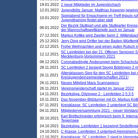
19.01.2022
2 neue Mitglieder im Jugendschach
12.01.2022
Jugendblitz Januar: Matthias Kewenig gewinn
Spielabend für Erwachsene im Treff Impuls ru
10.01.2022
Jugendtraining findet aber statt
Der Bezirk Stuttgart und alle Stuttgarter Krei
06.01.2022
der Mannschaftswettkämpfe auch im Januar
27.12.2021
Markus Kottke wird Zweiter beim 2. Wittelsb
25.12.2021
Jerry Ding wird Dritter bei der Baden-Württem
22.12.2021
Frohe Weihnachten und einen guten Rutsch i
SC Leinfelden bei der 21. Offenen Senioren S
12.12.2021
Mecklenburg-Vorpommern 2021
06.12.2021
Coronabedingte Änderungen beim Schachclub 
28.11.2021
SC Leinfelden 2 besiegt Spvgg Böblingen 2 mi
Altersklassen-Sieg für den SC Leinfelden bei
26.11.2021
Kreisjugendeinzelmeisterschaften 2021!
26.11.2021
Neues Mitglied Mara Scannapieco
26.11.2021
Vereinsmeisterschaft startet im Januar 2022
14.11.2021
Bezirksliga: Ditzingen 2 - Leinfelden 2,5:3,5
10.11.2021
Das November-Blitzturnier mit Dr. Markus Kott
07.11.2021
Kreisklasse: SC Leinfelden 2 unterliegt SC B
04.11.2021
Mitgliederversammlung 2021 - neuer Vorstan
Karl Brettschneider erfolgreich beim 9. Inte
30.10.2021
Tegernsee
24.10.2021
Bezirksliga: Leinfelden 1 bezwingt Sindelfinge
24.10.2021
C-Klasse: Leinfelden 3 unterliegt Heimsheim 2
17.10.2021
Kreisklasse: SC Leinfelden 2 siegt in Herrenbe