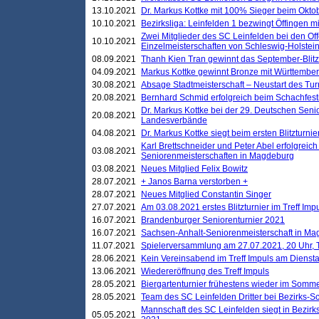
13.10.2021
Dr. Markus Kottke mit 100% Sieger beim Oktobe
10.10.2021
Bezirksliga: Leinfelden 1 bezwingt Öffingen mi
Zwei Mitglieder des SC Leinfelden bei den Of
10.10.2021
Einzelmeisterschaften von Schleswig-Holstei
08.09.2021
Thanh Kien Tran gewinnt das September-Blitz
04.09.2021
Markus Kottke gewinnt Bronze mit Württemberg
30.08.2021
Absage Stadtmeisterschaft – Neustart des Tur
20.08.2021
Bernhard Schmid erfolgreich beim Schachfesti
Dr. Markus Kottke bei der 29. Deutschen Sen
20.08.2021
Landesverbände
04.08.2021
Dr. Markus Kottke siegt beim ersten Blitzturn
Karl Brettschneider und Peter Abel erfolgreic
03.08.2021
Seniorenmeisterschaften in Magdeburg
03.08.2021
Neues Mitglied Felix Bowitz
28.07.2021
+ Janos Barna verstorben +
28.07.2021
Neues Mitglied Constantin Singer
27.07.2021
Am 03.08.2021 erstes Blitzturnier im Treff Im
16.07.2021
Brandenburger Seniorenturnier 2021
16.07.2021
Sachsen-Anhalt-Seniorenmeisterschaft in M
11.07.2021
Spielerversammlung am 27.07.2021, 20 Uhr, T
28.06.2021
Kein Vereinsabend im Treff Impuls am Dienst
13.06.2021
Wiedereröffnung des Treff Impuls
28.05.2021
Biergartenturnier frühestens wieder im Somm
28.05.2021
Team des SC Leinfelden Dritter bei Bezirks-S
Mannschaft des SC Leinfelden siegt in Bezirks
05.05.2021