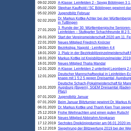
09.02.2020
A-Klasse: Leinfelden 2 - Spvgg Böblingen 3 1,
05.02.2020
Stephan Kaufhold / SC Böblingen gewinnt das 
05.02.2020
Jugendblitz Februar
Dr. Markus Kottke Achter bei der Württembergi
02.02.2020
in Tuttlingen
3. Runde der 30. Württembergische Senioren
27.01.2020
Leinfelden – Stuttgarter Schachfreunde III 2,5 
26.01.2020
Start der Vereinsmeisterschaft 2020 am 11. F
22.01.2020
Neues Mitglied Friedrich Knörzer
19.01.2020
Bezirksliga: Nagold - Leinfelden 4:4
18.01.2020
3. Platz in der Bezirksblitzeinzelmeisterschaft
18.01.2020
Markus Kottke ist Kreisblitzeinzelmeister 2019
16.01.2020
Neues Mitglied Thalia Mandal
12.01.2020
A-Klasse: Leinfelden 2 unterliegt Leonberg 2 
Deutscher Mannschaftspokal in Leinfelden-Ech
12.01.2020
knapp mit 1,5:2,5 gegen Dreisamtal, Augsbur
Deutsche Schach-Pokalmeisterschaft für Mann
10.01.2020
Augsburg (Bayern), SGEM Dreisamtal (Baden
Pfalz)
07.01.2020
Jugendblitz Januar
07.01.2020
Beim Januar Blitzturnier gewinnt Dr. Markus 
06.01.2020
Dr. Markus Kottke und Thanh Kien Tran siegen
25.12.2019
Frohe Weihnachten und einen guten Rutsch!
18.12.2019
Neues Mitglied Abbirahm Aingkaran
17.12.2019
Sechstes Dreikönigsturnier am 06.01.2020 im T
15.12.2019
Siegehrung der Blitzwertung 2019 bei der Wei