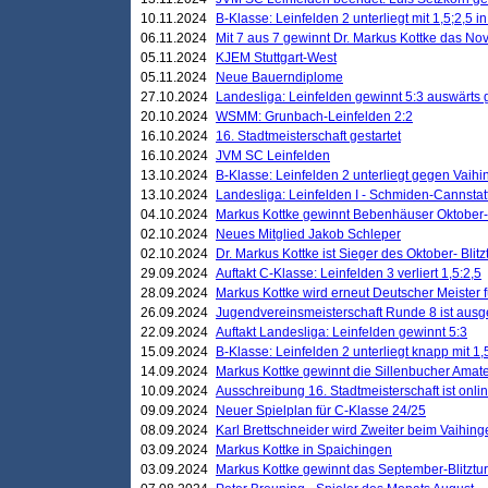
10.11.2024
B-Klasse: Leinfelden 2 unterliegt mit 1,5;2,5 
06.11.2024
Mit 7 aus 7 gewinnt Dr. Markus Kottke das Nov
05.11.2024
KJEM Stuttgart-West
05.11.2024
Neue Bauerndiplome
27.10.2024
Landesliga: Leinfelden gewinnt 5:3 auswärts
20.10.2024
WSMM: Grunbach-Leinfelden 2:2
16.10.2024
16. Stadtmeisterschaft gestartet
16.10.2024
JVM SC Leinfelden
13.10.2024
B-Klasse: Leinfelden 2 unterliegt gegen Vaihi
13.10.2024
Landesliga: Leinfelden I - Schmiden-Cannstatt 
04.10.2024
Markus Kottke gewinnt Bebenhäuser Oktober-B
02.10.2024
Neues Mitglied Jakob Schleper
02.10.2024
Dr. Markus Kottke ist Sieger des Oktober- Blitz
29.09.2024
Auftakt C-Klasse: Leinfelden 3 verliert 1,5:2,5
28.09.2024
Markus Kottke wird erneut Deutscher Meister 
26.09.2024
Jugendvereinsmeisterschaft Runde 8 ist ausg
22.09.2024
Auftakt Landesliga: Leinfelden gewinnt 5:3
15.09.2024
B-Klasse: Leinfelden 2 unterliegt knapp mit 1,
14.09.2024
Markus Kottke gewinnt die Sillenbucher Amate
10.09.2024
Ausschreibung 16. Stadtmeisterschaft ist onli
09.09.2024
Neuer Spielplan für C-Klasse 24/25
08.09.2024
Karl Brettschneider wird Zweiter beim Vaihing
03.09.2024
Markus Kottke in Spaichingen
03.09.2024
Markus Kottke gewinnt das September-Blitztur