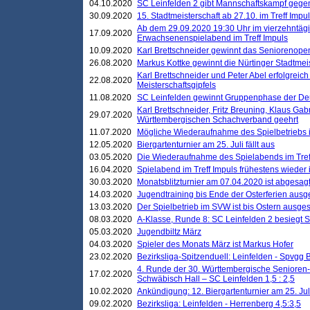
04.10.2020
SC Leinfelden 2 gibt Mannschaftskampf gege
30.09.2020
15. Stadtmeisterschaft ab 27.10. im Treff Impu
Ab dem 29.09.2020 19:30 Uhr im vierzehntäg
17.09.2020
Erwachsenenspielabend im Treff Impuls
10.09.2020
Karl Brettschneider gewinnt das Seniorenopen
26.08.2020
Markus Kottke gewinnt die Nürtinger Stadtmei
Karl Brettschneider und Peter Abel erfolgreic
22.08.2020
Meisterschaftsgipfels
11.08.2020
SC Leinfelden gewinnt Gruppenphase der De
Karl Brettschneider, Fritz Breuning, Klaus Gab
29.07.2020
Württembergischen Schachverband geehrt
11.07.2020
Mögliche Wiederaufnahme des Spielbetriebs
12.05.2020
Biergartenturnier am 25. Juli fällt aus
03.05.2020
Die Wiederaufnahme des Spielabends im Treff
16.04.2020
Spielabend im Treff Impuls frühestens wieder
30.03.2020
Monatsblitzturnier am 07.04.2020 ist abgesag
14.03.2020
Jugendtraining bis Ende der Osterferien ausg
13.03.2020
Der Spielbetrieb im SVW ist bis Ostern ausges
08.03.2020
A-Klasse, Runde 8: SC Leinfelden 2 besiegt 
05.03.2020
Jugendbiltz März
04.03.2020
Spieler des Monats März ist Markus Hofer
23.02.2020
Bezirksliga-Spitzenduell: Leinfelden - Spvgg 
4. Runde der 30. Württembergische Senioren
17.02.2020
Schwäbisch Hall – SC Leinfelden 1,5 : 2,5
10.02.2020
Ankündigung: 12. Biergartenturnier am 25. Juli
09.02.2020
Bezirksliga: Leinfelden - Herrenberg 4,5:3,5