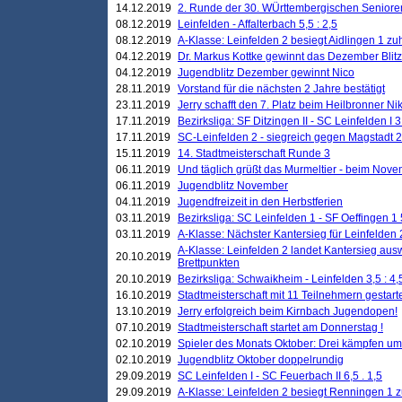
14.12.2019
2. Runde der 30. WÜrttembergischen Seniore
08.12.2019
Leinfelden - Affalterbach 5,5 : 2,5
08.12.2019
A-Klasse: Leinfelden 2 besiegt Aidlingen 1 zu
04.12.2019
Dr. Markus Kottke gewinnt das Dezember Blitzt
04.12.2019
Jugendblitz Dezember gewinnt Nico
28.11.2019
Vorstand für die nächsten 2 Jahre bestätigt
23.11.2019
Jerry schafft den 7. Platz beim Heilbronner 
17.11.2019
Bezirksliga: SF Ditzingen II - SC Leinfelden I 3
17.11.2019
SC-Leinfelden 2 - siegreich gegen Magstadt 2
15.11.2019
14. Stadtmeisterschaft Runde 3
06.11.2019
Und täglich grüßt das Murmeltier - beim Novemb
06.11.2019
Jugendblitz November
04.11.2019
Jugendfreizeit in den Herbstferien
03.11.2019
Bezirksliga: SC Leinfelden 1 - SF Oeffingen 1 
03.11.2019
A-Klasse: Nächster Kantersieg für Leinfelden 2
A-Klasse: Leinfelden 2 landet Kantersieg aus
20.10.2019
Brettpunkten
20.10.2019
Bezirksliga: Schwaikheim - Leinfelden 3,5 : 4,
16.10.2019
Stadtmeisterschaft mit 11 Teilnehmern gestart
13.10.2019
Jerry erfolgreich beim Kirnbach Jugendopen!
07.10.2019
Stadtmeisterschaft startet am Donnerstag !
02.10.2019
Spieler des Monats Oktober: Drei kämpfen um
02.10.2019
Jugendblitz Oktober doppelrundig
29.09.2019
SC Leinfelden I - SC Feuerbach II 6,5 . 1,5
29.09.2019
A-Klasse: Leinfelden 2 besiegt Renningen 1 z