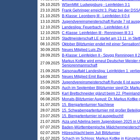
26.10.2025
WSenMM: Ludwigsburg - Leinfelden 3:1
23.10.2025
Frank Gehringer erreicht 3. Platz bei der DS
21.10.2025
B-Klasse: Leonberg III - Leinfelden II 0:4
13.10.2025
Jugendvereinsmeisterschaft Runde 7 ist ausg
12.10.2025
Landesliga: Feuerbach - Leinfelden 4:4
12.10.2025
C-Klasse: Leinfelden III - Renningen III 3:1
12.10.2025
Stadtmeisterschaft LE startet am 13.11. in Stet
08.10.2025
Oktober Blitzturnier endet mit einer Sensation!
30.09.2025
Neues Mitglied Luis Zhi
28.09.2025
B-Klasse: Leinfelden II - Spvgg Renningen II 2
Markus Kottke wird erneut Deutscher Meister 
27.09.2025
Seniorenmannschaft
21.09.2025
Saisonauftakt Landesliga: Leinfelden 1. verlier
16.09.2025
Neues Mitglied Emil Bauer
15.09.2025
Jugendvereinsmeisterschaft Runde 6 ist ausg
03.09.2025
Auch im September Blitzturnier siegt Dr. Mark
25.08.2025
Karl Brettschneider glänzt beim 22. Pheinlan
06.08.2025
Monats-Blitzturnier August: Dr. Markus Kottke
31.07.2025
15. Biergartenturnier Nachlese
28.07.2025
15. Schwabengartenturnier mit großer Beteili
23.07.2025
15. Biergartenturnier ist ausgebucht!
21.07.2025
Aiza und Adelina beim Jugendopen 2025 in 
07.07.2025
Baden-Württembergische Mädchenmeistersch
02.07.2025
Hitzeschlacht beim Juli Blitzturnier
01.07.2025
Schach im Schloss: Markus Kottke in Künzels