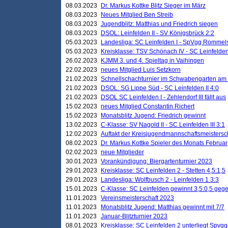
08.03.2023
Dr. Markus Kottke Blitz Sieger im März
08.03.2023
Neues Mitglied Ben Streib
08.03.2023
Jugendblitz: Matthias und Friedrich siegen
08.03.2023
DSOL: Leinfelden II - SV Königsbrück 2:2
05.03.2023
Landesliga: SC Leinfelden I - SpVgg Rommels
05.03.2023
Kreisklasse: TSV Schönach IV - SC Leinfelden 
26.02.2023
KJMM 3. und 4. Spieltag in Vaihingen
22.02.2023
neues Mitglied Luis Setzkorn
21.02.2023
Schnellschachturnier im Schwabengarten am
21.02.2023
DSOL: SG Lippe Süd - SC Leinfelden II 4:0
21.02.2023
DSOL SC Leinfelden I - Zehlendorf III fällt aus
15.02.2023
neues Mitglied Constantin Richert
15.02.2023
Monatsblitz Jugend: Friedrich gewinnt
13.02.2023
C-Klasse: SV Nagold II - SC Leinfelden III 3:1
12.02.2023
Auftakt der Kreisjugendmannschaftsmeistersc
08.02.2023
Dr. Markus Kottke Spieler des Monats Februar
02.02.2023
neue Mitglieder
30.01.2023
Vorankündigung: Biergartenturnier 2023
29.01.2023
Kreisklasse: SC Leinfelden 2 - Stetten 4,5:1,5
29.01.2023
Landesliga: Wolfbusch 2 - Leinfelden 1 3:3
15.01.2023
C-Klasse: SC Leinfelden gewinnt 3,5:0,5 geg
11.01.2023
Vereinsmeisterschaft 2023
11.01.2023
Monatsblitz Jugend: Matthias gewinnt mit 7/7
11.01.2023
Januar-Blitzturnier 2023
08.01.2023
Kreisklasse: SC Leinfelden 2 unterliegt Spvg