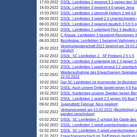
17.03.2022
DSOL: Leinfelden 2 gewinnt 3:1 gegen den 
16.03.2022
DSOL: Leinfelden 3 gewinnt 4:0 gegen Jena
15.03.2022
DSOL: Leinfelden 1 überrollt Hellern 2 mit 4:0
09.03.2022
DSOL: Leinfelden 3 spielt 2:2 Unentschieden
08.03.2022
DSOL: Leinfelden 2 gewinnt deutlich 3,5:0,5
07.03.2022
DSOL: Leinfelden 1 unterliegt Porz 3 deutlich 
06.03.2022
C-Klasse: Leinfelden 3 bezwingt Renningen 3 
06.03.2022
Bezirksliga: Leinfelden 1 bezwingt Vaihingen m
Vereinsmeisterschaft 2022 beginnt am 29.03.2
26.02.2022
möglich
24.02.2022
DSOL: SC Leinfelden 2 - SF Freiberg 2,5;1,5
23.02.2022
DSOL: Leinfelden 3 unterliegt mit 1:3 gegen S
23.02.2022
DSOL: Leinfelden 1 spielt erneut 2:2 unentsc
Wiederaufnahme des Erwachsenen-Spielabend
22.02.2022
22.03.2022
19.02.2022
Der SC Leinfelden ist Vizemeister im Bezirksm
17.02.2022
DSOL: Auch unsere Dritte landet einen 4:0-Ka
16.02.2022
DSOL: Kantersieg unserer Zweiten gegen Ber
14.02.2022
DSOL: Leinfelden 1 spielt 2:2 gegen SG Bad 
09.02.2022
Jugendblitz Februar: Nico gewinnt
Verbandsspiele am 13.02.2022 (Bezirksliga) 
03.02.2022
werden verschoben!
03.02.2022
DSOL; SC Leinfelden 2 schlägt die Gäste des
03.02.2022
DSOL: Leinfelden 1 spielt unentschieden gege
02.02.2022
DSOL; SC Leinfelden 3 spielt unentschieden
31.01.2022
Erwachsenenschach im Treff Impuls bleibt im