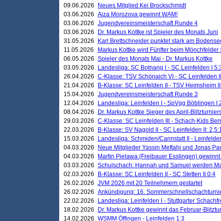
09.06.2026
Neues Mitglied Kei Brockschmidt
03.06.2026
Aiza Morozova gewinnt WAM!
03.06.2026
Jugendvereinsmeisterschaft Runde 4
03.06.2026
Dr. Markus Kottke ist Spieler des Monats Juni
31.05.2026
Karl Brettschneider punktet stark am Bodense
11.05.2026
Markus Kottke wird Fünfter beim Mönchfelder
06.05.2026
Spieler des Monats Mai - Dr. Markus Kottke
03.05.2026
Landesliga: SC Botnang I - SC Leinfelden I 5:
26.04.2026
C-Klasse: TSV Schönaich VI - SC Leinfelden II
21.04.2026
B-Klasse: SC Leinfelden II - TSV Heimsheim II
15.04.2026
Jugendvereinsmeisterschaft Runde 3
12.04.2026
Landesliga: Leinfelden I - SpVgg Böblingen I 
08.04.2026
Dr. Markus Kottke Sieger des April-Blitzturnier
29.03.2026
C-Klasse: SC Leinfelden III - Schach-Kids Ber
22.03.2026
B-Klasse: SV Nagold II - SC Leinfelden II: 2,5:
15.03.2026
Landesliga: Schmiden/Cannstatt II - Leinfelden
04.03.2026
Neue Mitglieder Yassin Meftahi und Jonas Pa
04.03.2026
Martin Pielawa (Freibauer Esslingen) gewinnt 
03.03.2026
Schulschach: Hannah und Samuel werden Ma
02.03.2026
B-Klasse: SC Leinfelden II - SC Stetten II 0:4
26.02.2026
JVM 2026 mit 20 Teilnehmern gestartet
26.02.2026
Ankündigung: 16. Sommerschnellschachturnie
22.02.2026
Landesliga: Leinfelden I - Stuttgarter Schachfr
18.02.2026
Dr. Markus Kottke gewinnt das Februar-Blitztu
14.02.2026
WSMM Öffingen - Leinfelden 1:3