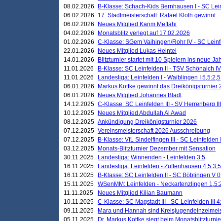
08.02.2026
B-Klasse: Schach-Kids Bernhausen I - SC Leinf
06.02.2026
17. Stadtmeisterschaft: Rafael Kloth gewinnt
06.02.2026
Neues Mitglied Karim Meftahi
04.02.2026
Monatsblitz verlegt auf 17.02.2026
01.02.2026
C-Klasse: SGem Vaihingen/Rohr IV - SC Leinfel
22.01.2026
Neues Mitglied Lukas Heintel
14.01.2026
Blitzturnier startet mit 10 Spielern ins neue J
11.01.2026
B-Klasse: SC Leinfelden II - TSV Schönaich IV
11.01.2026
Landesliga: Leinfelden I - Waiblingen I 5,5:2,5
06.01.2026
Markus Kottke gewinnt das Dreikönigsturnier
06.01.2026
Neues Mitglied Johannes Bladt
14.12.2025
C-Klasse: SC Leinfelden III - SV Herrenberg III
10.12.2025
Neues Mitglied Abdullah Al Awad
08.12.2025
Ankündigung Dreikönigsturnier 2026
07.12.2025
Vereinsmeisterschaft 2026 Ausschreibung
07.12.2025
B-Klasse: VfL Sindelfingen III - SC Leinfelden I
03.12.2025
Monats-Blitzturnier Dezember mit Sensation
30.11.2025
Landesliga: Winnenden - Leinfelden 3:5
16.11.2025
Landesliga: Leinfelden - Zuffenhausen 4,5:3,5
16.11.2025
B-Klasse: SC Leinfelden II - SC Böblingen V 0
15.11.2025
WSenMM: Leinfelden - Neckartenzlingen 1,5:
11.11.2025
Neues Mitglied Kilian Baumann
10.11.2025
C-Klasse: SC Magstadt III - SC Leinfelden III 4
09.11.2025
Mara und Hannah sind Kreisjugendeinzelmei
05.11.2025
Dr. Markus Kottke siegt beim Monatsblitzturn