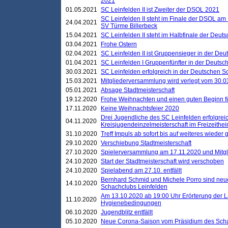
2021
01.05.2021
SC Leinfelden II ist Zweiter der DSOL 2021
SC Leinfelden II steht im Finale der DSOL am 
24.04.2021
SV Türme Billerbeck
15.04.2021
SC Leinfelden II steht im Halbfinale der Deu
03.04.2021
Frohe Ostern
02.04.2021
SC Leinfelden II ist Gruppensieger in der De
01.04.2021
SC Leinfelden I Gruppenfünfter in der Deuts
30.03.2021
SC Leinfelden erfolgreich in der Deutschen 
15.03.2021
Mitgliederversammlung wird verlegt vom 30.0
05.01.2021
Absage Stadtmeisterschaft
19.12.2020
Frohe Weihnachten und einen guten Beginn f
17.11.2020
Keine Weihnachtsfeier 2020
Drei Jugendliche des SC Leinfelden erfolgreic
04.11.2020
Kreisjugendeinzelmeisterschaft im Freizeithe
31.10.2020
Treff Impuls ab sofort bis auf weiteres wieder
29.10.2020
Verschiebung Stadtmeisterschaft
27.10.2020
Spielerversammlung am 17.11.2020 und Mitg
24.10.2020
Start der Stadtmeisterschaft wird verschoben
24.10.2020
Spielabend am 27.10. entfällt
Bernhard Schmid und Michele Porro sind neu
14.10.2020
Schachclubs Leinfelden
Am 13.10.2020 ab 19:00 Uhr Erörterung der L
11.10.2020
Hygienebedingungen
06.10.2020
Jugendblitz entfällt
05.10.2020
Neue Corona-Saison vom Präsidium des Sch