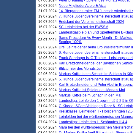
07.08.2024
Peter Breuning - Spieler des Monats August.
26.07.2024
Neue Mitglieder Adele & Aiza
21.07.2024
14. Biergartenturnier: FM Junesch wiederholt
19.07.2024
7. Runde Jugendvereinsmeisterschaft ist ausg
16.07.2024
Endstand der Vereinsmeisterschaft 2024
16.07.2024
SC Leinfelden bei der BWSSM
16.07.2024
Landesligaspielplan und Spieltermine B-Kla
Same Procedure As Every Month - Dr. Markus 
03.07.2024
Scoring 100%
02.07.2024
Drei Leinfeldener beim Großmeistersimultan 
28.06.2024
6. Runde Jugendvereinsmeisterschaft ist ausg
18.06.2024
Frank Gehringer ist C-Trainer - Leistungssport
10.06.2024
Karl Brettschneider bei der Bayrischen Senio
04.06.2024
Blitzturnier des Monats Juni
02.06.2024
Markus Kottke beim Schach im Schloss in Kü
20.05.2024
5. Runde Jugendvereinsmeisterschaft ist ausg
15.05.2024
Karl Brettschneider und Peter Abel in Bregenz
08.05.2024
Markus Kottke ist Spieler des Monats Mai
01.05.2024
Markus Kottke beim Schach in den Mai
28.04.2024
Landesliga: Leinfelden 1 gewinnt 5,5:2,5 in Ö
21.04.2024
C-Klasse: SGem Vaihingen-Rohr 6 - SC Leinfe
21.04.2024
Kreisklasse: Leinfelden II - Holzgerlingen I 2,5
13.04.2024
Leinfelden bei der württembergischen Mannsc
07.04.2024
Landesliga: Leinfelden I - Schönaich III 4:4
06.04.2024
Mara bei den württembergischen Meisterscha
03.04.2024
Dr. Markus Kottke April-Blitzschach-Sieger mit