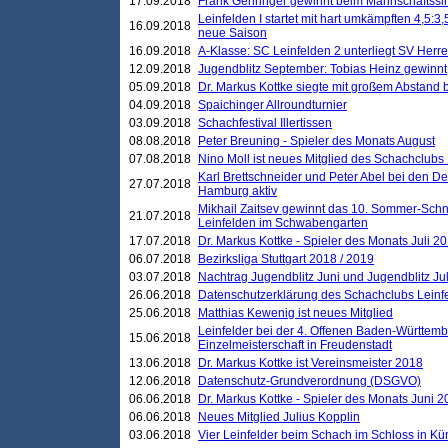
17.09.2018
Frank Gehringer gewinnt beim Mannschaftssi
Leinfelden I startet mit hart umkämpften 4,5:
16.09.2018
neue Saison
16.09.2018
A-Klasse: SC Leinfelden 2 unterliegt SV Herre
12.09.2018
Jugendblitz September: Tobias Heinz gewinnt
05.09.2018
Dr. Markus Kottke siegte mit großem Abstand 
04.09.2018
Spaichinger Allroundturnier
03.09.2018
Schachfestival Illertissen
08.08.2018
Peter Breuning - Spieler des Monats August
07.08.2018
Nino Moll ist neues Mitglied des Schachclubs
Karl Brettschneider und Peter Abel bei den D
27.07.2018
Hamburg aktiv
Mikhail Zaitsev gewinnt das 10. Sommer-Schn
21.07.2018
Leinfelden im Schwabengarten
17.07.2018
Dr. Markus Kottke - Spieler des Monats Juli 2
06.07.2018
Bezirksliga Stuttgart 2018 / 2019
03.07.2018
Nachtrag Jugendblitz Juni und Jugendblitz Jul
26.06.2018
Datenschutzerklärung des Schachclubs Lein
25.06.2018
Matthias Kewenig ist neues Mitglied
Leinfelder bei der 4. Offenen Baden-Württem
15.06.2018
Einzelmeisterschaft in Freudenstadt
13.06.2018
Dr. Markus Kottke ist Vereinsmeister 2018
12.06.2018
Datenschutz-Grundverordnung (DSGVO)
06.06.2018
Dr. Markus Kottke - Spieler des Monats Juni 
06.06.2018
Neues Mitglied Julius Kopplin
03.06.2018
Vier Leinfelder beim Schach im Schloss in K