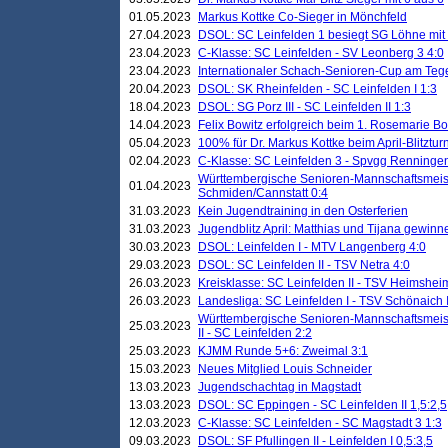
01.05.2023
Markus Kottke Co-Sieger in Mönchfeld
27.04.2023
DSOL: SC Leinfelden 1 besiegt SG Löhne mit 
23.04.2023
C-Klasse: SC Leinfelden - SV Leonberg 3 4:0
23.04.2023
Internationaler Schach-Senioren-Cup am Te
20.04.2023
DSOL: SK Rheinfelden - SC Leinfelden I 1:3
18.04.2023
DSOL: SG Porz III - SC Leinfelden II 1:3
14.04.2023
Felix Bowitz erfolgreich beim 1. Rosemarie B
05.04.2023
100% für Dr. Markus Kottke beim April-Blitztur
02.04.2023
C-Klasse: SC Leinfelden 3 - Spvgg Renningen
Württembergische Senioren-Mannschaftsmeist
01.04.2023
Schmiden/Cannstatt 0:4
31.03.2023
Kein Jugendtraining in den Osterferien
31.03.2023
Jugendblitz April: Matthias und Tijana gewinn
30.03.2023
DSOL: Leinfelden I - MTV Langenberg 4:0
29.03.2023
DSOL: SC Leinfelden II - TSV Netra 4:0
26.03.2023
Kreisklasse: SC Leinfelden II - TSV Heimsheim
26.03.2023
Landesliga: SC Leinfelden I - TSV Schönaich II
Württembergische Senioren-Mannschaftsmeiste
25.03.2023
II - SC Leinfelden 2:2
25.03.2023
KJMM Runde 5+6: Zweimal 3:1
15.03.2023
Neues Mitglied Louis Schneider
13.03.2023
Jugendschachtag in Magstadt
13.03.2023
DSOL: SC Eppingen - SC Leinfelden II 1,5:2,5
12.03.2023
C-Klasse: SC Leinfelden - SC Magstadt 3 1:3
09.03.2023
DSOL: SF Pfullingen II - Leinfelden I 0,5:3,5