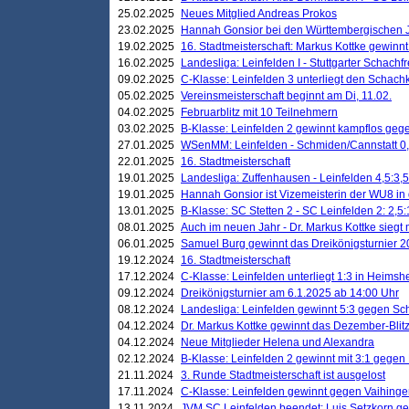
25.02.2025
Neues Mitglied Andreas Prokos
23.02.2025
Hannah Gonsior bei den Württembergischen 
19.02.2025
16. Stadtmeisterschaft: Markus Kottke gewinnt 
16.02.2025
Landesliga: Leinfelden I - Stuttgarter Schachfr
09.02.2025
C-Klasse: Leinfelden 3 unterliegt den Schach
05.02.2025
Vereinsmeisterschaft beginnt am Di, 11.02.
04.02.2025
Februarblitz mit 10 Teilnehmern
03.02.2025
B-Klasse: Leinfelden 2 gewinnt kampflos ge
27.01.2025
WSenMM: Leinfelden - Schmiden/Cannstatt 0,
22.01.2025
16. Stadtmeisterschaft
19.01.2025
Landesliga: Zuffenhausen - Leinfelden 4,5:3,5
19.01.2025
Hannah Gonsior ist Vizemeisterin der WU8 i
13.01.2025
B-Klasse: SC Stetten 2 - SC Leinfelden 2: 2,5:
08.01.2025
Auch im neuen Jahr - Dr. Markus Kottke siegt 
06.01.2025
Samuel Burg gewinnt das Dreikönigsturnier 
19.12.2024
16. Stadtmeisterschaft
17.12.2024
C-Klasse: Leinfelden unterliegt 1:3 in Heimsh
09.12.2024
Dreikönigsturnier am 6.1.2025 ab 14:00 Uhr
08.12.2024
Landesliga: Leinfelden gewinnt 5:3 gegen Sc
04.12.2024
Dr. Markus Kottke gewinnt das Dezember-Blitz
04.12.2024
Neue Mitglieder Helena und Alexandra
02.12.2024
B-Klasse: Leinfelden 2 gewinnt mit 3:1 gegen
21.11.2024
3. Runde Stadtmeisterschaft ist ausgelost
17.11.2024
C-Klasse: Leinfelden gewinnt gegen Vaihinge
13.11.2024
JVM SC Leinfelden beendet: Luis Setzkorn ge