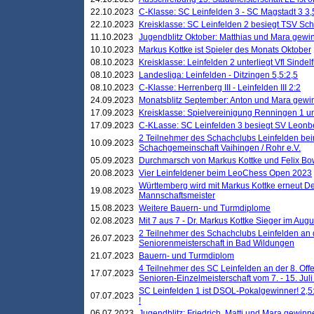
22.10.2023
C-Klasse: SC Leinfelden 3 - SC Magstadt 3 3,
22.10.2023
Kreisklasse: SC Leinfelden 2 besiegt TSV Schö
11.10.2023
Jugendblitz Oktober: Matthias und Mara gewi
10.10.2023
Markus Kottke ist Spieler des Monats Oktober
08.10.2023
Kreisklasse: Leinfelden 2 unterliegt Vfl Sindel
08.10.2023
Landesliga: Leinfelden - Ditzingen 5,5:2,5
08.10.2023
C-Klasse: Herrenberg III - Leinfelden III 2:2
24.09.2023
Monatsblitz September: Anton und Mara gew
17.09.2023
Kreisklasse: Spielvereinigung Renningen 1 unt
17.09.2023
C-KLasse: SC Leinfelden 3 besiegt SV Leonbe
2 Teilnehmer des Schachclubs Leinfelden bei
10.09.2023
Schachgemeinschaft Vaihingen / Rohr e.V.
05.09.2023
Durchmarsch von Markus Kottke und Felix Bow
20.08.2023
Vier Leinfeldener beim LeoChess Open 2023
Württemberg wird mit Markus Kottke erneut D
19.08.2023
Mannschaftsmeister
15.08.2023
Weitere Bauern- und Turmdiplome
02.08.2023
Mit 7 aus 7 - Dr. Markus Kottke Sieger im Augus
2 Teilnehmer des Schachclubs Leinfelden an 
26.07.2023
Seniorenmeisterschaft in Bad Wildungen
21.07.2023
Bauern- und Turmdiplom
4 Teilnehmer des SC Leinfelden an der 8. O
17.07.2023
Senioren-Einzelmeisterschaft vom 7. - 15. Jul
SC Leinfelden 1 ist DSOL-Pokalgewinner! 2,5:1
07.07.2023
!
06.07.2023
Jugendblitz: Friedrich, Matti und Mara gewinn