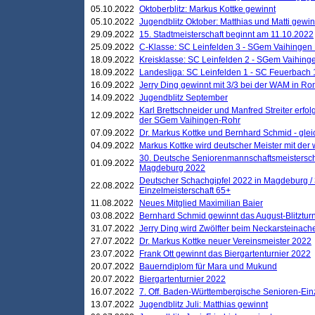
05.10.2022
Oktoberblitz: Markus Kottke gewinnt
05.10.2022
Jugendblitz Oktober: Matthias und Matti gewi
29.09.2022
15. Stadtmeisterschaft beginnt am 11.10.2022
25.09.2022
C-Klasse: SC Leinfelden 3 - SGem Vaihingen 
18.09.2022
Kreisklasse: SC Leinfelden 2 - SGem Vaihinge
18.09.2022
Landesliga: SC Leinfelden 1 - SC Feuerbach 
16.09.2022
Jerry Ding gewinnt mit 3/3 bei der WAM in 
14.09.2022
Jugendblitz September
Karl Brettschneider und Manfred Streiter erfo
12.09.2022
der SGem Vaihingen-Rohr
07.09.2022
Dr. Markus Kottke und Bernhard Schmid - glei
04.09.2022
Markus Kottke wird deutscher Meister mit de
30. Deutsche Seniorenmannschaftsmeistersch
01.09.2022
Magdeburg 2022
Deutscher Schachgipfel 2022 in Magdeburg /
22.08.2022
Einzelmeisterschaft 65+
11.08.2022
Neues Mitglied Maximilian Baier
03.08.2022
Bernhard Schmid gewinnt das August-Blitzturn
31.07.2022
Jerry Ding wird Zwölfter beim Neckarsteinac
27.07.2022
Dr. Markus Kottke neuer Vereinsmeister 2022
23.07.2022
Frank Ott gewinnt das Biergartenturnier 2022
20.07.2022
Bauerndiplom für Mara und Mukund
20.07.2022
Biergartenturnier 2022
16.07.2022
7. Off. Baden-Württembergische Senioren-Ein
13.07.2022
Jugendblitz Juli: Matthias gewinnt