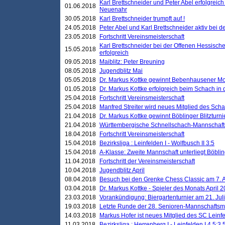
Karl Brettschneider und Peter Abel erfolgreic
01.06.2018
Neuenahr
30.05.2018
Karl Brettschneider trumpft auf !
24.05.2018
Peter Abel und Karl Brettschneider aktiv bei
23.05.2018
Fortschritt Vereinsmeisterschaft
Karl Brettschneider bei der Offenen Hessisch
15.05.2018
erfolgreich
09.05.2018
Maiblitz: Peter Breuning
08.05.2018
Jugendblitz Mai
05.05.2018
Dr. Markus Kottke gewinnt Bebenhausener Mo
01.05.2018
Dr. Markus Kottke erfolgreich beim Schach in
25.04.2018
Fortschritt Vereinsmeisterschaft
25.04.2018
Manfred Streiter wird neues Mitglied des Sch
21.04.2018
Dr. Markus Kottke gewinnt Böblinger Blitzturni
21.04.2018
Württembergische Schnellschach-Mannschafts
18.04.2018
Fortschritt Vereinsmeisterschaft
15.04.2018
Bezirksliga : Leinfelden I - Wolfbusch II 3:5
15.04.2018
A-Klasse: Zweite Mannschaft unterliegt Böblin
11.04.2018
Fortschritt der Vereinsmeisterschaft
10.04.2018
Jugendblitz April
08.04.2018
Besuch bei den Grenke Chess Classic am 7. A
03.04.2018
Dr. Markus Kottke - Spieler des Monats April 
23.03.2018
Vorankündigung: Biergartenturnier am 21. Jul
19.03.2018
Letzte Runde der 28. Senioren-Mannschaftsme
14.03.2018
Markus Hofer ist neues Mitglied des SC Leinf
11.03.2018
Bezirksliga : Herrenberg I - Leinfelden I 4,5:3,